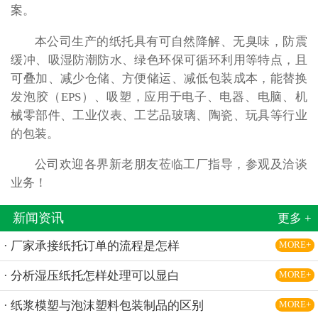
案。
本公司生产的纸托具有可自然降解、无臭味，防震
缓冲、吸湿防潮防水、绿色环保可循环利用等特点，且
可叠加、减少仓储、方便储运、减低包装成本，能替换
发泡胶（EPS）、吸塑，应用于电子、电器、电脑、机
械零部件、工业仪表、工艺品玻璃、陶瓷、玩具等行业
的包装。
公司欢迎各界新老朋友莅临工厂指导，参观及洽谈
业务！
新闻资讯
更多 +
· 厂家承接纸托订单的流程是怎样
MORE+
· 分析湿压纸托怎样处理可以显白
MORE+
· 纸浆模塑与泡沫塑料包装制品的区别
MORE+