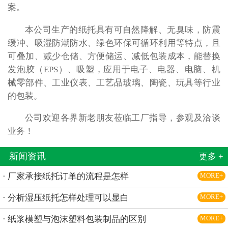
案。
本公司生产的纸托具有可自然降解、无臭味，防震
缓冲、吸湿防潮防水、绿色环保可循环利用等特点，且
可叠加、减少仓储、方便储运、减低包装成本，能替换
发泡胶（EPS）、吸塑，应用于电子、电器、电脑、机
械零部件、工业仪表、工艺品玻璃、陶瓷、玩具等行业
的包装。
公司欢迎各界新老朋友莅临工厂指导，参观及洽谈
业务！
新闻资讯
更多 +
· 厂家承接纸托订单的流程是怎样
MORE+
· 分析湿压纸托怎样处理可以显白
MORE+
· 纸浆模塑与泡沫塑料包装制品的区别
MORE+