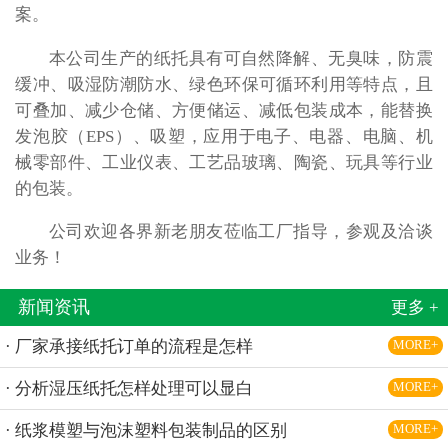
案。
本公司生产的纸托具有可自然降解、无臭味，防震
缓冲、吸湿防潮防水、绿色环保可循环利用等特点，且
可叠加、减少仓储、方便储运、减低包装成本，能替换
发泡胶（EPS）、吸塑，应用于电子、电器、电脑、机
械零部件、工业仪表、工艺品玻璃、陶瓷、玩具等行业
的包装。
公司欢迎各界新老朋友莅临工厂指导，参观及洽谈
业务！
新闻资讯
更多 +
· 厂家承接纸托订单的流程是怎样
MORE+
· 分析湿压纸托怎样处理可以显白
MORE+
· 纸浆模塑与泡沫塑料包装制品的区别
MORE+